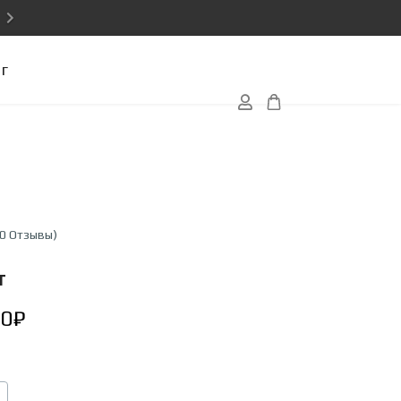
г
(0 Отзывы)
т
00
₽