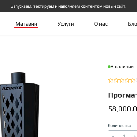
Запускаем, тестируем и наполняем контентом новый сайт.
Магазин
Услуги
О нас
Бло
В наличии
Прогма
58,000
.
Количество
-
+